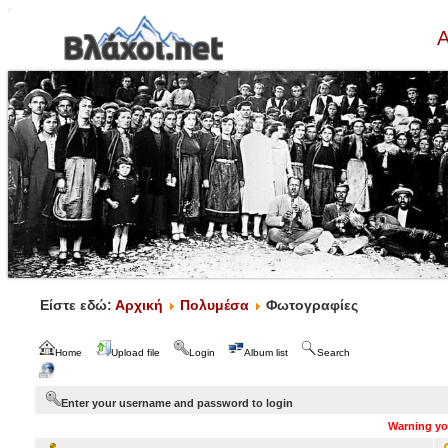
Α
Είστε εδώ:
Αρχική
Πολυμέσα
Φωτογραφίες
Home
Upload file
Login
Album list
Search
Enter your username and password to login
Warning you