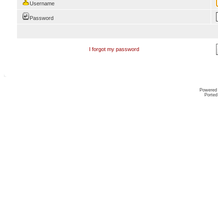
Username
Password
I forgot my password
Powered
Ported