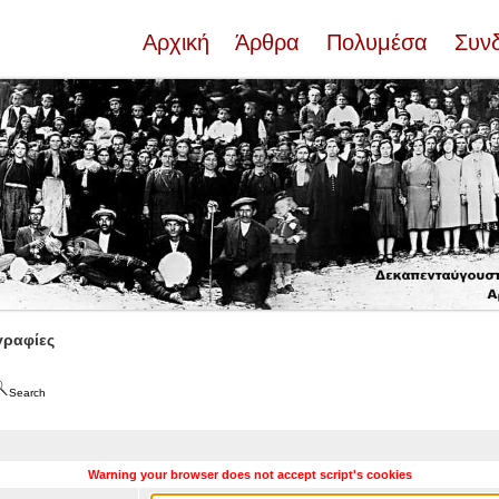
Αρχική
Άρθρα
Πολυμέσα
Συν
ραφίες
Search
Warning your browser does not accept script's cookies