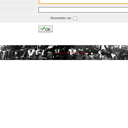
Remember me
OK
Powered by
Coppermine Photo Gallery
Ported to cpg 1.5.x by Jeff Bailey