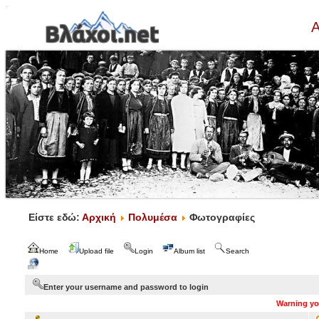
Α
Είστε εδώ:
Αρχική
Πολυμέσα
Φωτογραφίες
Home
Upload file
Login
Album list
Search
Enter your username and password to login
Warning you