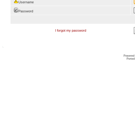
Username
Password
I forgot my password
Powered
Ported