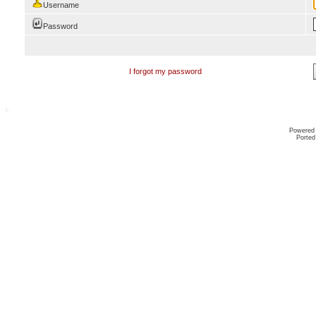
Username
Password
I forgot my password
Powered
Ported