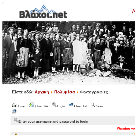
Α
Είστε εδώ:
Αρχική
Πολυμέσα
Φωτογραφίες
Home
Upload file
Login
Album list
Search
Enter your username and password to login
Warning you