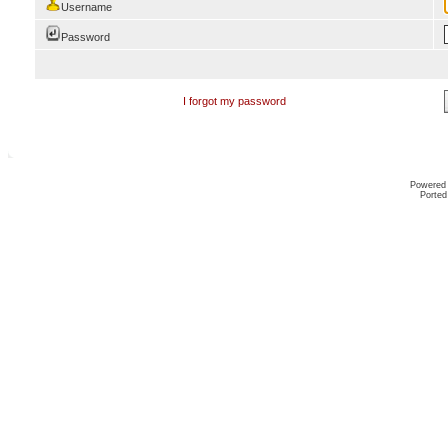
Username
Password
I forgot my password
Powered
Ported