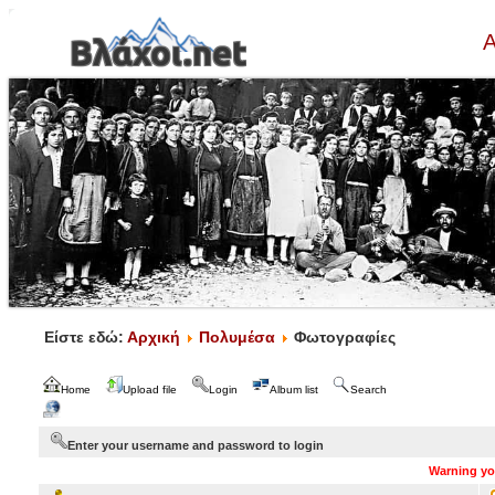
Α
Είστε εδώ:
Αρχική
Πολυμέσα
Φωτογραφίες
Home
Upload file
Login
Album list
Search
Enter your username and password to login
Warning you