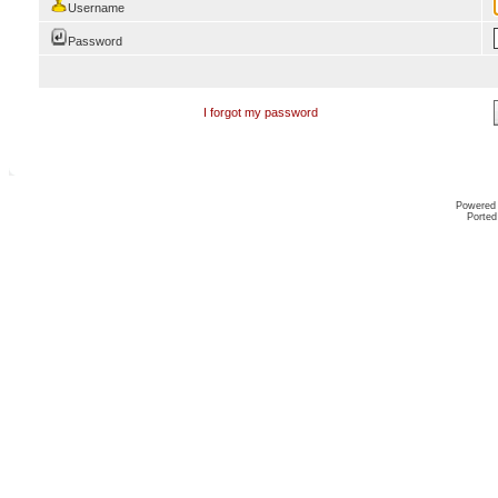
Username
Password
I forgot my password
Powered
Ported