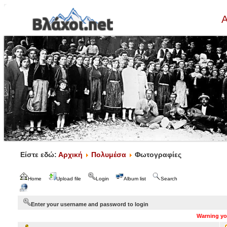
Α
Είστε εδώ:
Αρχική
Πολυμέσα
Φωτογραφίες
Home
Upload file
Login
Album list
Search
Enter your username and password to login
Warning you