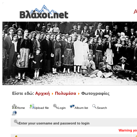
Α
Είστε εδώ:
Αρχική
Πολυμέσα
Φωτογραφίες
Home
Upload file
Login
Album list
Search
Enter your username and password to login
Warning you