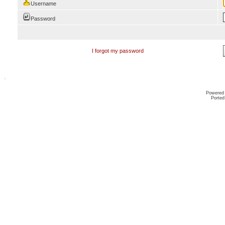
Username
Password
I forgot my password
Powered
Ported