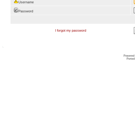
Username
Password
I forgot my password
Powered
Ported