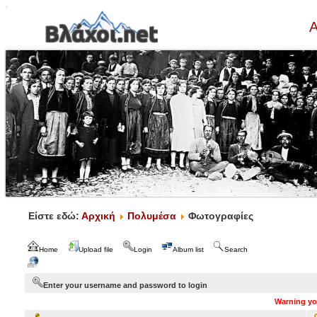
Α
Είστε εδώ:
Αρχική
Πολυμέσα
Φωτογραφίες
Home
Upload file
Login
Album list
Search
Enter your username and password to login
Warning you