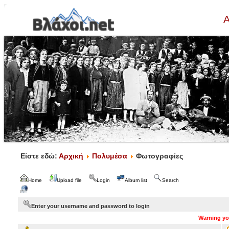
Α
Είστε εδώ:
Αρχική
Πολυμέσα
Φωτογραφίες
Home
Upload file
Login
Album list
Search
Enter your username and password to login
Warning you