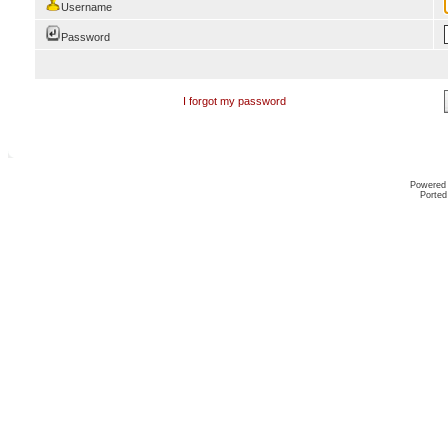
Username
Password
I forgot my password
Powered
Ported