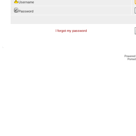
Username
Password
I forgot my password
Powered
Ported