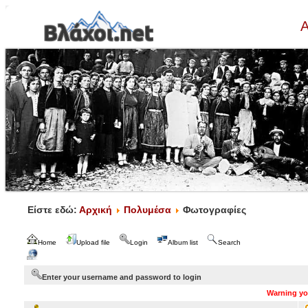
Α
Είστε εδώ:
Αρχική
Πολυμέσα
Φωτογραφίες
Home
Upload file
Login
Album list
Search
Enter your username and password to login
Warning you