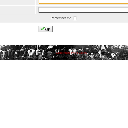
Remember me
OK
Powered by
Coppermine Photo Gallery
Ported to cpg 1.5.x by Jeff Bailey