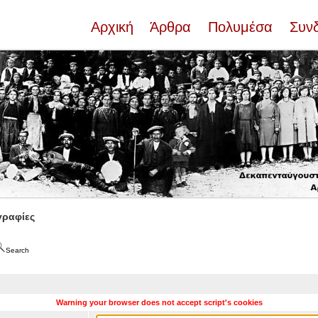
Αρχική
Άρθρα
Πολυμέσα
Συν
ραφίες
Search
Warning your browser does not accept script's cookies