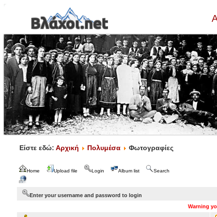
Α
Είστε εδώ:
Αρχική
Πολυμέσα
Φωτογραφίες
Home
Upload file
Login
Album list
Search
Enter your username and password to login
Warning you