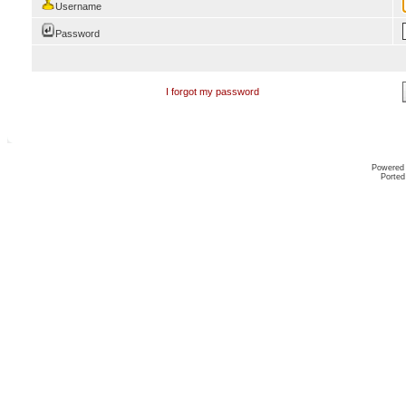
Username
Password
I forgot my password
Powered
Ported