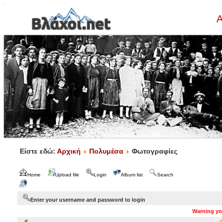
Α
Είστε εδώ:
Αρχική
Πολυμέσα
Φωτογραφίες
Home
Upload file
Login
Album list
Search
Enter your username and password to login
Warning you