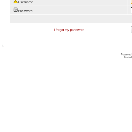
Username
Password
I forgot my password
Powered
Ported