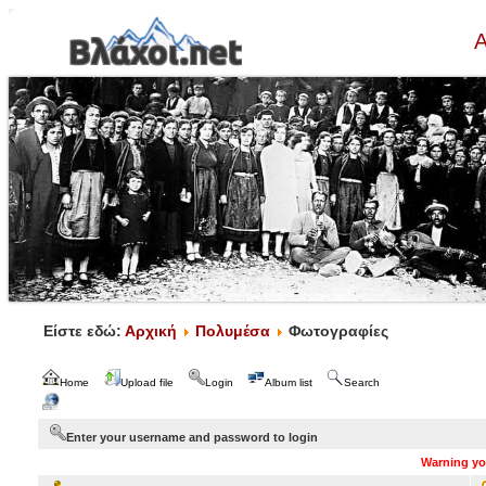
Α
Είστε εδώ:
Αρχική
Πολυμέσα
Φωτογραφίες
Home
Upload file
Login
Album list
Search
Enter your username and password to login
Warning you