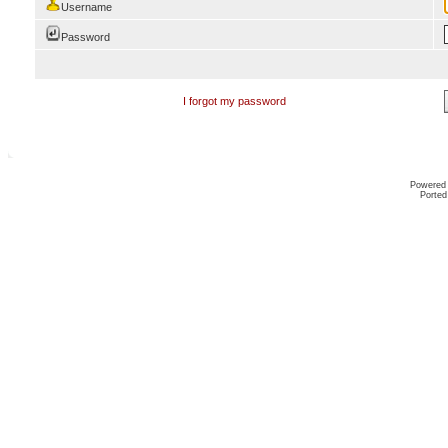
Username
Password
I forgot my password
Powered
Ported