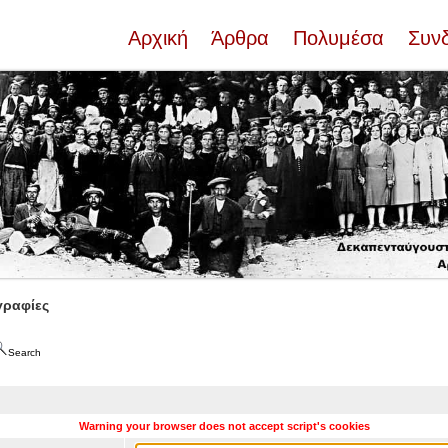
Αρχική
Άρθρα
Πολυμέσα
Συν
ραφίες
Search
Warning your browser does not accept script's cookies