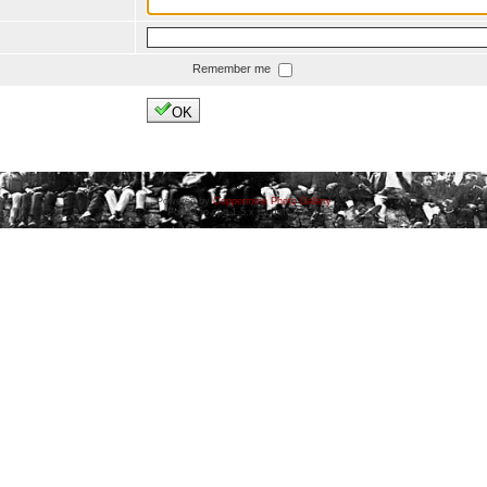
Remember me
OK
Powered by
Coppermine Photo Gallery
Ported to cpg 1.5.x by Jeff Bailey