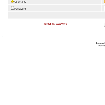
Username
Password
I forgot my password
Powered
Ported