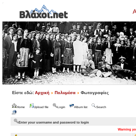
Α
Είστε εδώ:
Αρχική
Πολυμέσα
Φωτογραφίες
Home
Upload file
Login
Album list
Search
Enter your username and password to login
Warning you