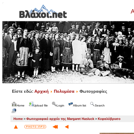
Α
Είστε εδώ:
Αρχική
Πολυμέσα
Φωτογραφίες
Home
Upload file
Login
Album list
Search
Home
>
Φωτογραφικό αρχείο της Margaret Hasluck
>
Κεφαλόβρυσο