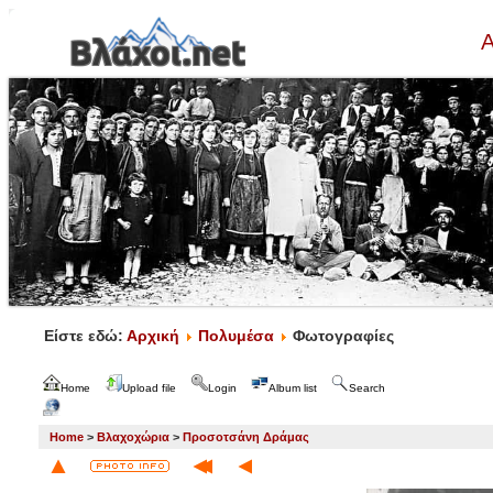
Α
Είστε εδώ:
Αρχική
Πολυμέσα
Φωτογραφίες
Home
Upload file
Login
Album list
Search
Home
>
Βλαχοχώρια
>
Προσοτσάνη Δράμας