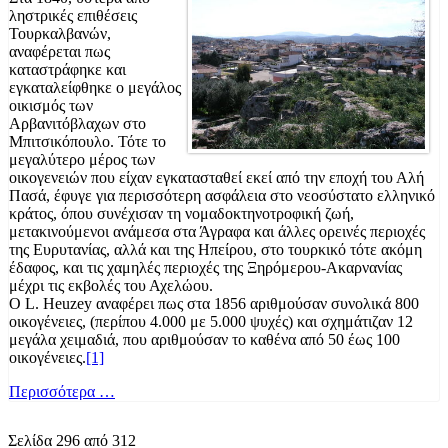
ληστρικές επιθέσεις
Τουρκαλβανών,
αναφέρεται πως
καταστράφηκε και
εγκαταλείφθηκε ο μεγάλος
οικισμός των
Αρβανιτόβλαχων στο
Μπιτσικόπουλο. Τότε το
μεγαλύτερο μέρος των
οικογενειών που είχαν εγκατασταθεί εκεί από την εποχή του Αλή
Πασά, έφυγε για περισσότερη ασφάλεια στο νεοσύστατο ελληνικό
κράτος, όπου συνέχισαν τη νομαδοκτηνοτροφική ζωή,
μετακινούμενοι ανάμεσα στα Άγραφα και άλλες ορεινές περιοχές
της Ευρυτανίας, αλλά και της Ηπείρου, στο τουρκικό τότε ακόμη
έδαφος, και τις χαμηλές περιοχές της Ξηρόμερου-Ακαρνανίας
μέχρι τις εκβολές του Αχελώου.
Ο L. Heuzey αναφέρει πως στα 1856 αριθμούσαν συνολικά 800
οικογένειες, (περίπου 4.000 με 5.000 ψυχές) και σχημάτιζαν 12
μεγάλα χειμαδιά, που αριθμούσαν το καθένα από 50 έως 100
οικογένειες.
[1]
Περισσότερα …
Σελίδα 296 από 312