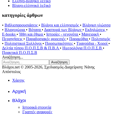
Ελληνο-βλάχικο λεξικό
Βλαχο-ελληνικό λεξικό
κατηγορίες άρθρων
•
Βιβλιοπαρουσιάσεις
•
Βλάχοι και ελληνισμός
•
Βλάχικη γλώσσα
•
Βλαχοχώρια
•
Βότανα
•
Διασπορά των Βλάχων
•
Εκδηλώσεις
•
E-books
•
Ήθη και έθιμα
•
Ιστορίες - γεγονότα
•
Μαγειρική
•
Περιηγήσεις
•
Παραδοσιακές φορεσιές
•
Παραμύθια
•
Πολιτισμός
•
Πολιτιστικοί Συλλόγοι
•
Προσωπικότητες
•
Τραγούδια - Χοροί
•
Δελτία τύπου Π.Ο.Π.Σ.Β & Π.Β.Α
•
Ημερολόγια Π.Ο.Π.Σ.Β
•
Πρακτικά Π.Ο.Π.Σ.Β
Αναζήτηση...
Αναζήτηση
Βλάχοι.net © 2005-2026, Σχεδιασμός-Διαχείριση: Νάνης
Απόστολος
Χάρτης
Αρχική
Βλάχοι
Ιστορικά στοιχεία
Γραπτές αναφορές