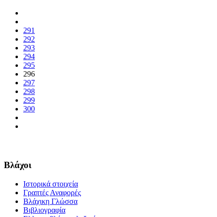
291
292
293
294
295
296
297
298
299
300
Βλάχοι
Ιστορικά στοιχεία
Γραπτές Αναφορές
Βλάχικη Γλώσσα
Βιβλιογραφία