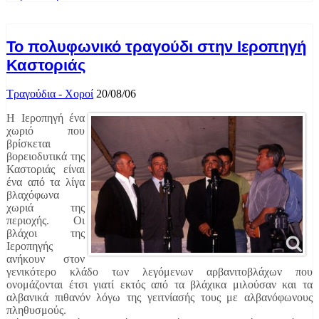
Το πολυφωνικό τραγούδι στην Ιεροπηγή
Καστοριάς
Τραγούδια - Χοροί
20/08/06
H Ιεροπηγή ένα
χωριό που
βρίσκεται
βορειοδυτικά της
Καστοριάς είναι
ένα από τα λίγα
βλαχόφωνα
χωριά της
περιοχής. Οι
βλάχοι της
Ιεροπηγής
ανήκουν στον
γενικότερο κλάδο των λεγόμενων αρβανιτοβλάχων που
ονομάζονται έτσι γιατί εκτός από τα βλάχικα μιλούσαν και τα
αλβανικά πιθανόν λόγω της γειτνίασής τους με αλβανόφωνους
πληθυσμούς.