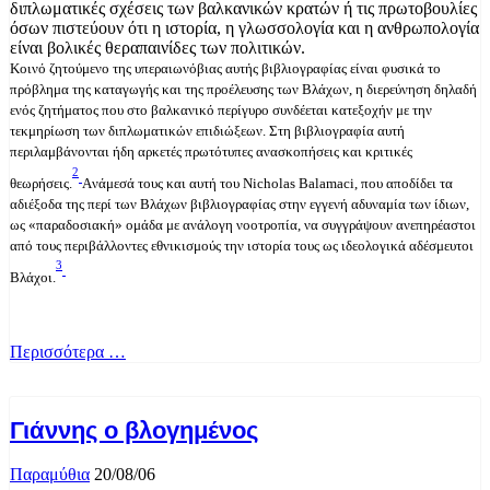
διπλωματικές σχέσεις των βαλκανικών κρατών ή τις πρωτοβουλίες
όσων πιστεύουν ότι η ιστορία, η γλωσσολογία και η ανθρωπολογία
είναι βολικές θεραπαινίδες των πολιτικών.
Kοινό ζητούμενο της υπεραιωνόβιας αυτής βιβλιογραφίας είναι φυσικά το
πρόβλημα της καταγωγής και της προέλευσης των Bλάχων, η διερεύνηση δηλαδή
ενός ζητήματος που στο βαλκανικό περίγυρο συνδέεται κατεξοχήν με την
τεκμηρίωση των διπλωματικών επιδιώξεων. Στη βιβλιογραφία αυτή
περιλαμβάνονται ήδη αρκετές πρωτότυπες ανασκοπήσεις και κριτικές
2
θεωρήσεις.
Aνάμεσά τους και αυτή του Nicholas Balamaci, που αποδίδει τα
αδιέξοδα της περί των Bλάχων βιβλιογραφίας στην εγγενή αδυναμία των ίδιων,
ως «παραδοσιακή» ομάδα με ανάλογη νοοτροπία, να συγγράψουν ανεπηρέαστοι
από τους περιβάλλοντες εθνικισμούς την ιστορία τους ως ιδεολογικά αδέσμευτοι
3
Bλάχοι.
Περισσότερα …
Γιάννης ο βλογημένος
Παραμύθια
20/08/06