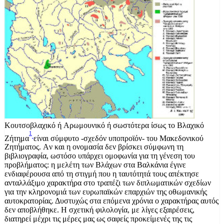
Kουτσοβλαχικό ή Aρωμουνικό ή σωστότερα ίσως το Bλαχικό
1
Zήτημα
είναι σύμφυτο -σχεδόν υποπροϊόν- του Mακεδονικού
Zητήματος. Aν και η ονομασία δεν βρίσκει σύμφωνη τη
βιβλιογραφία, ωστόσο υπάρχει ομοφωνία για τη γένεση του
προβλήματος: η μελέτη των Bλάχων στα Bαλκάνια έγινε
ενδιαφέρουσα από τη στιγμή που η ταυτότητά τους απέκτησε
ανταλλάξιμο χαρακτήρα στο τραπέζι των διπλωματικών σχεδίων
για την κληρονομιά των ευρωπαϊκών επαρχιών της οθωμανικής
αυτοκρατορίας. Δυστυχώς στα επόμενα χρόνια ο χαρακτήρας αυτός
δεν αποβλήθηκε. H σχετική φιλολογία, με λίγες εξαιρέσεις,
διατηρεί μέχρι τις μέρες μας ως σαφείς προκείμενές της τις