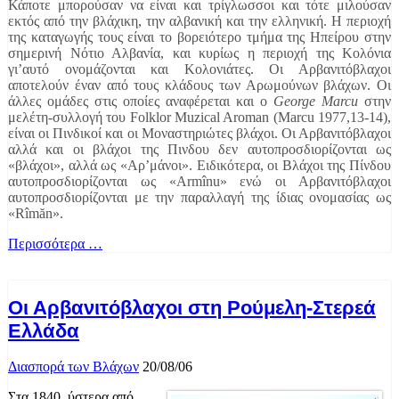
Κάποτε μπορούσαν να είναι και τρίγλωσσοι και τότε μιλούσαν
εκτός από την βλάχικη, την αλβανική και την ελληνική. Η περιοχή
της καταγωγής τους είναι το βορειότερο τμήμα της Ηπείρου στην
σημερινή Νότιο Αλβανία, και κυρίως η περιοχή της Κολόνια
γι’αυτό ονομάζονται και Κολονιάτες. Οι Αρβανιτόβλαχοι
αποτελούν έναν από τους κλάδους των Αρωμούνων βλάχων. Οι
άλλες ομάδες στις οποίες αναφέρεται και ο
George Marcu
στην
μελέτη-συλλογή του Folklor Muzical Aroman (Marcu 1977,13-14),
είναι οι Πινδικοί και οι Μοναστηριώτες βλάχοι. Οι Αρβανιτόβλαχοι
αλλά και οι βλάχοι της Πινδου δεν αυτοπροσδιορίζονται ως
«βλάχοι», αλλά ως «Αρ’μάνοι». Ειδικότερα, οι Βλάχοι της Πίνδου
αυτοπροσδιορίζονται ως «Armînu» ενώ οι Αρβανιτόβλαχοι
αυτοπροσδιορίζονται με την παραλλαγή της ίδιας ονομασίας ως
«Rîmăn».
Περισσότερα …
Οι Αρβανιτόβλαχοι στη Ρούμελη-Στερεά
Ελλάδα
Διασπορά των Βλάχων
20/08/06
Στα 1840, ύστερα από